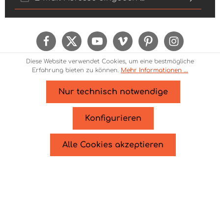
Ich habe die
Datenschutzbestimmungen
zur
Kenntnis genommen und die
AGB
gelesen und
bin mit ihnen einverstanden.
Um weiterzugehen, geben Sie die oben
Diese Website verwendet Cookies, um eine bestmögliche
abgebildeten Zeichen ein*
Erfahrung bieten zu können.
Mehr Informationen ...
Nur technisch notwendige
* Alle Preise inkl. gesetzl. Mehrwertsteuer zzgl.
Versandkosten
und ggf. Nachnahmegebühren, wenn
Konfigurieren
nicht anders angegeben.
© 2026 Theme Demo - Zenit Design - with
by
Zenit
Alle Cookies akzeptieren
Design