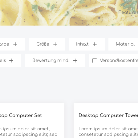
Feature
arbe
Größe
Inhalt
Material
Filter hinzufügen
eis
Bewertung mind.
Versandkostenfre
nen
top Computer Set
Desktop Computer Towe
 ipsum dolor sit amet,
Lorem ipsum dolor sit ame
tetur sadipscing elitr, sed
consetetur sadipscing elitr