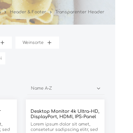
s
Header & Footer
Transparenter Header
Weinsorte
: Versandkostenfrei
i
r
Desktop Monitor 4k Ultra-HD,
DisplayPort, HDMI, IPS-Panel
t,
Lorem ipsum dolor sit amet,
, sed
consetetur sadipscing elitr, sed