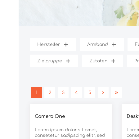
Hersteller
Armband
F
Zielgruppe
Zutaten
Pr
1
2
3
4
5
Durchschnittliche Bewertung von 5 von 5 Ster
Camera One
Desk
Lorem ipsum dolor sit amet,
Lorem
consetetur sadipscing elitr, sed
conse