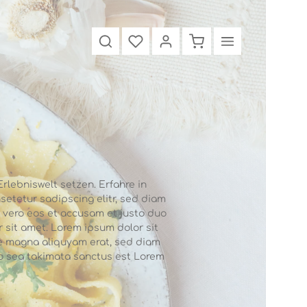
rlebniswelt setzen. Erfahre in
etetur sadipscing elitr, sed diam
 vero eos et accusam et justo duo
 sit amet. Lorem ipsum dolor sit
re magna aliquyam erat, sed diam
no sea takimata sanctus est Lorem