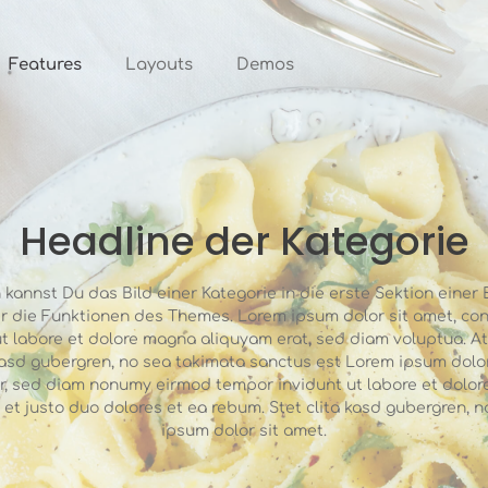
Features
Layouts
Demos
Headline der Kategorie
kannst Du das Bild einer Kategorie in die erste Sektion einer E
 die Funktionen des Themes. Lorem ipsum dolor sit amet, cons
 labore et dolore magna aliquyam erat, sed diam voluptua. At
 kasd gubergren, no sea takimata sanctus est Lorem ipsum dolor
tr, sed diam nonumy eirmod tempor invidunt ut labore et dolo
 et justo duo dolores et ea rebum. Stet clita kasd gubergren, 
ipsum dolor sit amet.