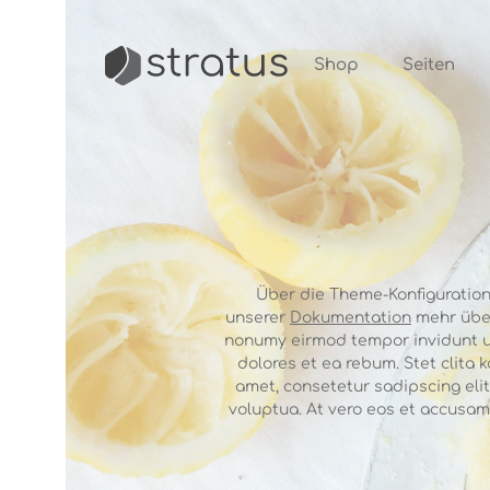
m Hauptinhalt springen
Shop
Seiten
Über die Theme-Konfiguration 
unserer
Dokumentation
mehr über
nonumy eirmod tempor invidunt ut
dolores et ea rebum. Stet clita
amet, consetetur sadipscing eli
voluptua. At vero eos et accusam