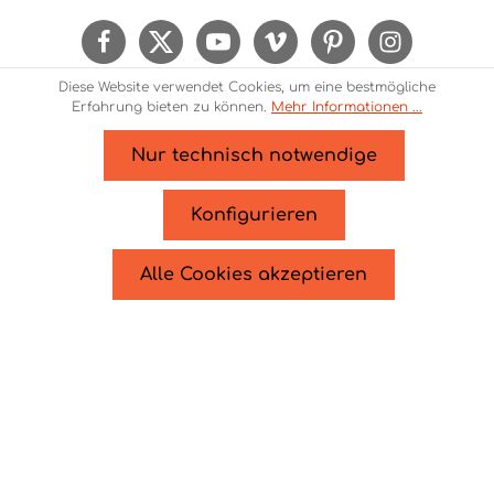
Kenntnis genommen und die
AGB
gelesen und
bin mit ihnen einverstanden.
Um weiterzugehen, geben Sie die oben
Diese Website verwendet Cookies, um eine bestmögliche
abgebildeten Zeichen ein*
Erfahrung bieten zu können.
Mehr Informationen ...
Nur technisch notwendige
* Alle Preise inkl. gesetzl. Mehrwertsteuer zzgl.
Versandkosten
und ggf. Nachnahmegebühren, wenn
Konfigurieren
nicht anders angegeben.
© 2026 Theme Demo - Zenit Design - with
by
Zenit
Alle Cookies akzeptieren
Design