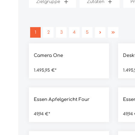
Zielgruppe
Zutaten
Pr
1
2
3
4
5
Durchschnittliche Bewertung von 5 von 5 Ster
Camera One
Desk
1.495,95 €*
1.495
Durchschnittliche Bewertung von 5 von 5 Ster
Durch
Essen Apfelgericht Four
Essen
49,94 €*
49,94 
Durchschnittliche Bewertung von 4.5 von 5 Ste
Durch