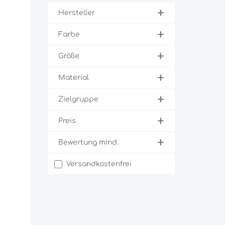
Hersteller
Farbe
Größe
Material
Zielgruppe
Preis
Bewertung mind.
Filter hinzufügen: Versandkostenfrei
Versandkostenfrei