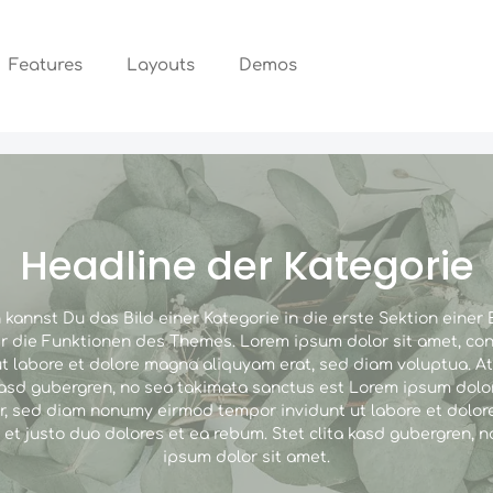
Features
Layouts
Demos
Headline der Kategorie
kannst Du das Bild einer Kategorie in die erste Sektion einer E
 die Funktionen des Themes. Lorem ipsum dolor sit amet, cons
 labore et dolore magna aliquyam erat, sed diam voluptua. At
 kasd gubergren, no sea takimata sanctus est Lorem ipsum dolor
tr, sed diam nonumy eirmod tempor invidunt ut labore et dolo
 et justo duo dolores et ea rebum. Stet clita kasd gubergren, 
ipsum dolor sit amet.