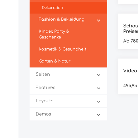
Dekoration
Durchs
Fashion & Bekleidung
Schauk
Preise
Kinder, Party &
Geschenke
Ab
750
Kosmetik & Gesundheit
Garten & Natur
Video
Seiten
495,95
Features
Layouts
Demos