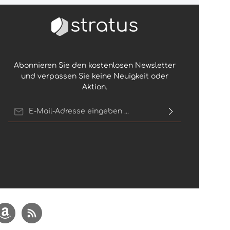
Abonnieren Sie den kostenlosen Newsletter
und verpassen Sie keine Neuigkeit oder
Aktion.
E-Mail-Adresse*
Ich habe die
Datenschutzbestimmungen
zur Kenntnis genommen und die
AGB
gelesen und bin mit ihnen einverstanden.
Um weiterzugehen, geben Sie die oben
abgebildeten Zeichen ein*