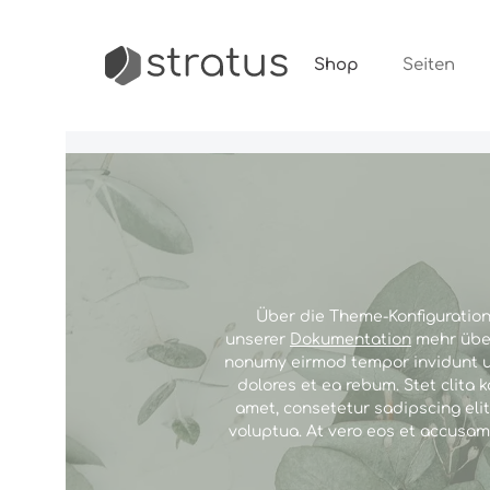
m Hauptinhalt springen
Shop
Seiten
Über die Theme-Konfiguration 
unserer
Dokumentation
mehr über
nonumy eirmod tempor invidunt ut
dolores et ea rebum. Stet clita
amet, consetetur sadipscing eli
voluptua. At vero eos et accusam