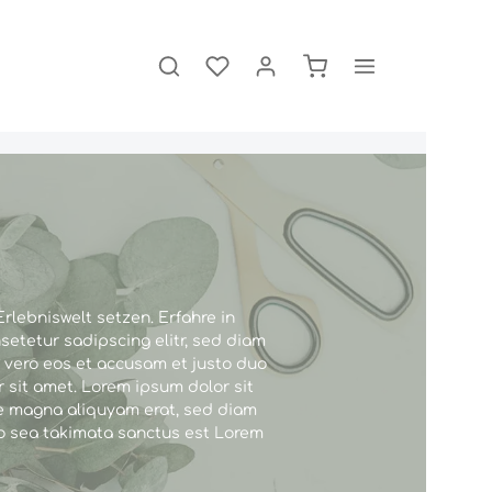
rlebniswelt setzen. Erfahre in
etetur sadipscing elitr, sed diam
 vero eos et accusam et justo duo
 sit amet. Lorem ipsum dolor sit
re magna aliquyam erat, sed diam
no sea takimata sanctus est Lorem