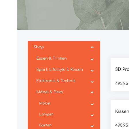
Shop
Essen & Trinken
3D Pr
Sport, Lifestyle & Reisen
Elektronik & Technik
495,95
Möbel & Deko
Durchs
Möbel
Kissen
Lampen
Garten
495,95