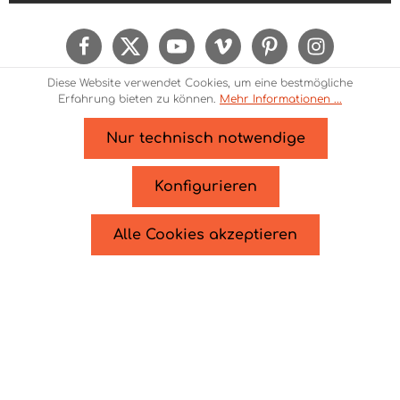
Ich habe die
Datenschutzbestimmungen
zur
Kenntnis genommen und die
AGB
gelesen und
bin mit ihnen einverstanden.
Um weiterzugehen, geben Sie die oben
Diese Website verwendet Cookies, um eine bestmögliche
abgebildeten Zeichen ein*
Erfahrung bieten zu können.
Mehr Informationen ...
Nur technisch notwendige
* Alle Preise inkl. gesetzl. Mehrwertsteuer zzgl.
Versandkosten
und ggf. Nachnahmegebühren, wenn
Konfigurieren
nicht anders angegeben.
© 2026 Theme Demo - Zenit Design - with
by
Zenit
Alle Cookies akzeptieren
Design