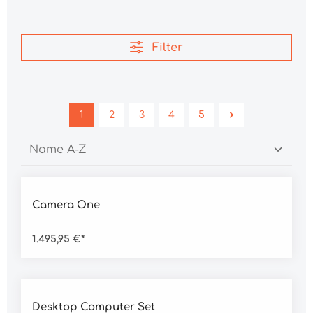
Filter
1
2
3
4
5
Durchschnittliche Bewertung von 5 von 5 Sternen
Camera One
1.495,95 €*
Desktop Computer Set