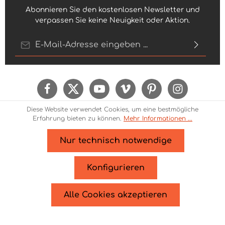
Abonnieren Sie den kostenlosen Newsletter und
verpassen Sie keine Neuigkeit oder Aktion.
E-Mail-Adresse*
Ich habe die
Datenschutzbestimmungen
zur
Kenntnis genommen und die
AGB
gelesen und
bin mit ihnen einverstanden.
Um weiterzugehen, geben Sie die oben
Diese Website verwendet Cookies, um eine bestmögliche
abgebildeten Zeichen ein*
Erfahrung bieten zu können.
Mehr Informationen ...
Nur technisch notwendige
* Alle Preise inkl. gesetzl. Mehrwertsteuer zzgl.
Versandkosten
und ggf. Nachnahmegebühren, wenn
Konfigurieren
nicht anders angegeben.
© 2026 Theme Demo - Zenit Design - with
by
Zenit
Alle Cookies akzeptieren
Design