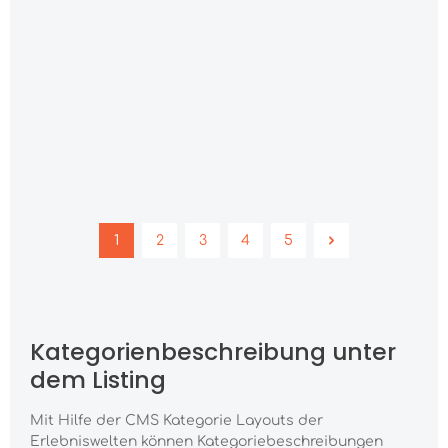
45,00 €*
Durchschnittliche Bewertung von 4.5 von 5 Sternen
25.2
%
Fashion Five Damen Pullover
89,00 €*
118,99 €*
1
2
3
4
5
Kategorienbeschreibung unter
dem Listing
Mit Hilfe der CMS Kategorie Layouts der
Erlebniswelten können Kategoriebeschreibungen