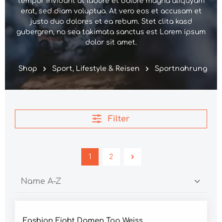
tempor invidunt ut labore et dolore magna aliquyam
erat, sed diam voluptua. At vero eos et accusam et
justo duo dolores et ea rebum. Stet clita kasd
gubergren, no sea takimata sanctus est Lorem ipsum
dolor sit amet.
Shop
Sport, Lifestyle & Reisen
Sportnahrung
Filter
1
2
Durchschnittliche Bewertung von 4.5 von 5 Sternen
Fashion Eight Damen Top Weiss