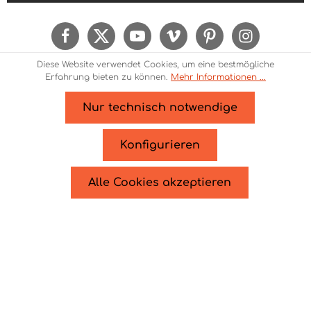
Ich habe die
Datenschutzbestimmungen
zur
Kenntnis genommen und die
AGB
gelesen und
bin mit ihnen einverstanden.
Um weiterzugehen, geben Sie die oben
Diese Website verwendet Cookies, um eine bestmögliche
abgebildeten Zeichen ein*
Erfahrung bieten zu können.
Mehr Informationen ...
Nur technisch notwendige
* Alle Preise inkl. gesetzl. Mehrwertsteuer zzgl.
Versandkosten
und ggf. Nachnahmegebühren, wenn
Konfigurieren
nicht anders angegeben.
© 2026 Theme Demo - Zenit Design - with
by
Zenit
Alle Cookies akzeptieren
Design