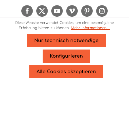
Kenntnis genommen und die
AGB
gelesen und
bin mit ihnen einverstanden.
Um weiterzugehen, geben Sie die oben
Diese Website verwendet Cookies, um eine bestmögliche
abgebildeten Zeichen ein*
Erfahrung bieten zu können.
Mehr Informationen ...
Nur technisch notwendige
* Alle Preise inkl. gesetzl. Mehrwertsteuer zzgl.
Versandkosten
und ggf. Nachnahmegebühren, wenn
Konfigurieren
nicht anders angegeben.
© 2026 Theme Demo - Zenit Design - with
by
Zenit
Alle Cookies akzeptieren
Design