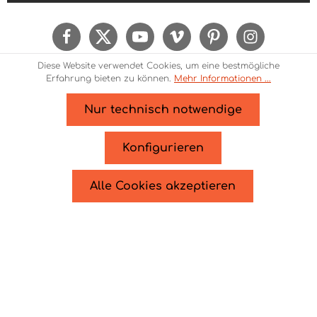
Ich habe die
Datenschutzbestimmungen
zur
Kenntnis genommen und die
AGB
gelesen und
bin mit ihnen einverstanden.
Um weiterzugehen, geben Sie die oben
Diese Website verwendet Cookies, um eine bestmögliche
abgebildeten Zeichen ein*
Erfahrung bieten zu können.
Mehr Informationen ...
Nur technisch notwendige
* Alle Preise inkl. gesetzl. Mehrwertsteuer zzgl.
Versandkosten
und ggf. Nachnahmegebühren, wenn
Konfigurieren
nicht anders angegeben.
© 2026 Theme Demo - Zenit Design - with
by
Zenit
Alle Cookies akzeptieren
Design