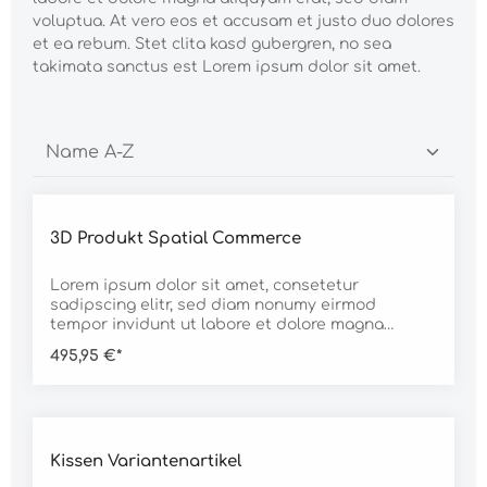
voluptua. At vero eos et accusam et justo duo dolores
et ea rebum. Stet clita kasd gubergren, no sea
takimata sanctus est Lorem ipsum dolor sit amet.
3D Produkt Spatial Commerce
Lorem ipsum dolor sit amet, consetetur
sadipscing elitr, sed diam nonumy eirmod
tempor invidunt ut labore et dolore magna
aliquyam erat, sed diam voluptua. At vero eos et
495,95 €*
accusam et justo duo dolores et ea rebum. Stet
clita kasd gubergren, no sea takimata sanctus
est Lorem ipsum dolor sit amet. Lorem ipsum
dolor sit amet, consetetur sadipscing elitr, sed
Durchschnittliche Bewertung von 4.5 von 5 Sternen
diam nonumy eirmod tempor invidunt ut labore
Kissen Variantenartikel
et dolore magna aliquyam erat, sed diam
voluptua. At vero eos et accusam et justo duo