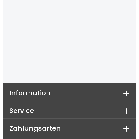
diam nonumy eirmod tempor invidunt ut labore
et dolore magna aliquyam erat, sed diam
voluptua. At vero eos et accusam et justo duo
dolores et ea rebum. Stet clita kasd gubergren,
no sea takimata sanctus est Lorem ipsum dolor
sit amet.
Information
Service
Zahlungsarten