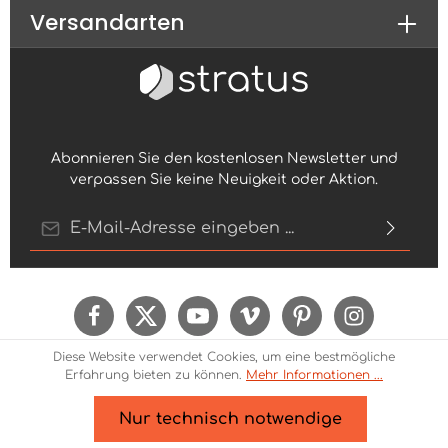
Versandarten
Abonnieren Sie den kostenlosen Newsletter und
verpassen Sie keine Neuigkeit oder Aktion.
E-Mail-Adresse*
Ich habe die
Datenschutzbestimmungen
zur
Kenntnis genommen und die
AGB
gelesen und
bin mit ihnen einverstanden.
Um weiterzugehen, geben Sie die oben
Diese Website verwendet Cookies, um eine bestmögliche
abgebildeten Zeichen ein*
Erfahrung bieten zu können.
Mehr Informationen ...
Nur technisch notwendige
* Alle Preise inkl. gesetzl. Mehrwertsteuer zzgl.