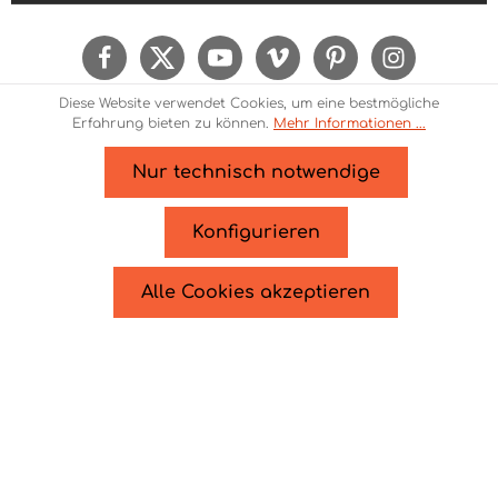
Ich habe die
Datenschutzbestimmungen
zur
Kenntnis genommen und die
AGB
gelesen und
bin mit ihnen einverstanden.
Um weiterzugehen, geben Sie die oben
Diese Website verwendet Cookies, um eine bestmögliche
abgebildeten Zeichen ein*
Erfahrung bieten zu können.
Mehr Informationen ...
Nur technisch notwendige
* Alle Preise inkl. gesetzl. Mehrwertsteuer zzgl.
Versandkosten
und ggf. Nachnahmegebühren, wenn
Konfigurieren
nicht anders angegeben.
© 2026 Theme Demo - Zenit Design - with
by
Zenit
Alle Cookies akzeptieren
Design