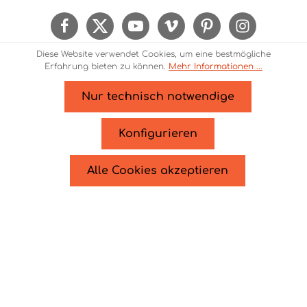
Kenntnis genommen und die
AGB
gelesen und
bin mit ihnen einverstanden.
Um weiterzugehen, geben Sie die oben
Diese Website verwendet Cookies, um eine bestmögliche
abgebildeten Zeichen ein*
Erfahrung bieten zu können.
Mehr Informationen ...
Nur technisch notwendige
* Alle Preise inkl. gesetzl. Mehrwertsteuer zzgl.
Versandkosten
und ggf. Nachnahmegebühren, wenn
Konfigurieren
nicht anders angegeben.
© 2026 Theme Demo - Zenit Design - with
by
Zenit
Alle Cookies akzeptieren
Design