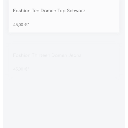
Durchschnittliche Bewertung von 5 von 5 Sternen
Fashion Ten Damen Top Schwarz
45,00 €*
Durchschnittliche Bewertung von 5 von 5 Sternen
Fashion Thirteen Damen Jeans
45,00 €*
Durchschnittliche Bewertung von 5 von 5 Sternen
Fashion Three Damen Kleid
45,00 €*