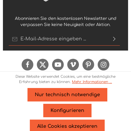
Abonnieren Sie den kostenlosen Newsletter und
verpassen Sie keine Neuigkeit oder Aktion.
E-Mail-Adresse*
Ich habe die
Datenschutzbestimmungen
zur
Kenntnis genommen und die
AGB
gelesen und
bin mit ihnen einverstanden.
Um weiterzugehen, geben Sie die oben
Diese Website verwendet Cookies, um eine bestmögliche
abgebildeten Zeichen ein*
Erfahrung bieten zu können.
Mehr Informationen ...
Nur technisch notwendige
* Alle Preise inkl. gesetzl. Mehrwertsteuer zzgl.
Versandkosten
und ggf. Nachnahmegebühren, wenn
Konfigurieren
nicht anders angegeben.
© 2026 Theme Demo - Zenit Design - with
by
Zenit
Alle Cookies akzeptieren
Design